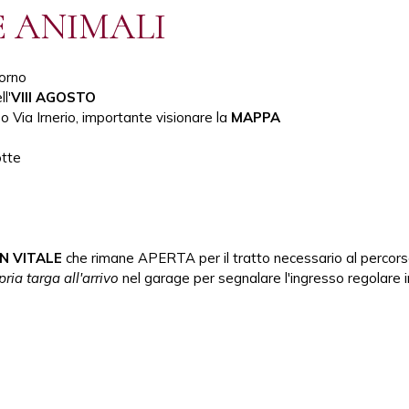
 ANIMALI
iorno
l'
VIII AGOSTO
o Via Irnerio, importante visionare la
MAPPA
otte
N VITALE
che rimane APERTA per il tratto necessario al percors
ria targa all'arrivo
nel garage per segnalare l'ingresso regolare 