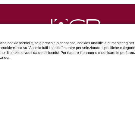
ano cookie tecnici e, solo previo tuo consenso, cookies analitici e di marketing per
di cookie clicca su “Accetta tutti i cookie” mentre per selezionare specifiche categori
one di cookie diversi da quelli tecnici. Per riaprire il banner e modificare le preferen
ca qui
.
Via del Commercio Associato, 9, 40127 - Bologna
tel:
+39 0510216849
whatsapp:
+39 3809079039
e-mail:
contact@h2cb.com
P.Iva 03748051202
DATI SOCIETARI
PRIVACY POLICY
COOKIE POLICY
AC