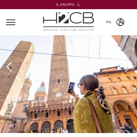
IL GRUPPO
H2CB
ACQUADERNI ROOMS
ITA
051 BOUTIQUE
051 ROOMS & BREAKFAST
ITA
COSMOPOLITAN CENTRAL ROOMS
ENG
BERTIERA ROOMS