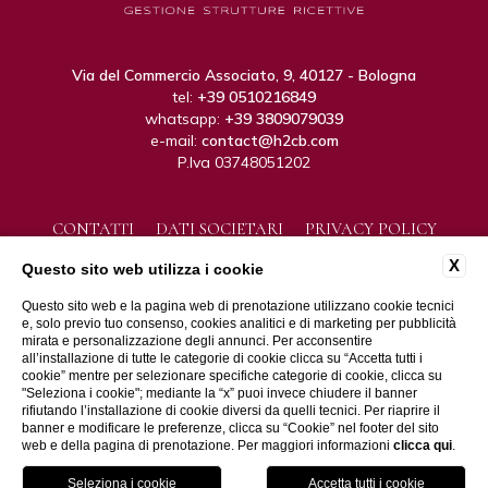
Via del Commercio Associato, 9, 40127 - Bologna
tel:
+39 0510216849
whatsapp:
+39 3809079039
e-mail:
contact@h2cb.com
P.Iva 03748051202
CONTATTI
DATI SOCIETARI
PRIVACY POLICY
COOKIE POLICY
ACCESSIBILITÀ
X
Questo sito web utilizza i cookie
Questo sito web e la pagina web di prenotazione utilizzano cookie tecnici
e, solo previo tuo consenso, cookies analitici e di marketing per pubblicità
mirata e personalizzazione degli annunci. Per acconsentire
all’installazione di tutte le categorie di cookie clicca su “Accetta tutti i
cookie” mentre per selezionare specifiche categorie di cookie, clicca su
"Seleziona i cookie"; mediante la “x” puoi invece chiudere il banner
rifiutando l’installazione di cookie diversi da quelli tecnici. Per riaprire il
WEBSITE BY BLASTNESS
banner e modificare le preferenze, clicca su “Cookie” nel footer del sito
web e della pagina di prenotazione. Per maggiori informazioni
clicca qui
.