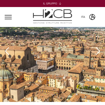
IL GRUPPO
H2CB
ACQUADERNI ROOMS
ITA
051 BOUTIQUE
051 ROOMS & BREAKFAST
ITA
COSMOPOLITAN CENTRAL ROOMS
ENG
BERTIERA ROOMS