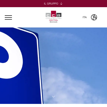
IL GRUPPO
H2CB
ACQUADERNI ROOMS
ITA
051 BOUTIQUE
051 ROOMS & BREAKFAST
ITA
COSMOPOLITAN CENTRAL ROOMS
ENG
BERTIERA ROOMS