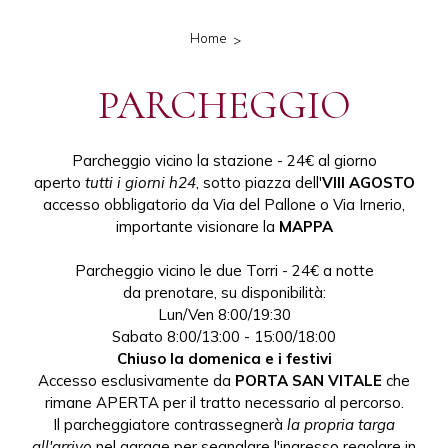
Home
PARCHEGGIO
Parcheggio vicino la stazione - 24€ al giorno
aperto
tutti i giorni h24
, sotto piazza dell'
VIII AGOSTO
accesso obbligatorio da Via del Pallone o Via Irnerio,
importante visionare la
MAPPA
Parcheggio vicino le due Torri - 24€ a notte
da prenotare, su disponibilità:
Lun/Ven 8:00/19:30
Sabato 8:00/13:00 - 15:00/18:00
Chiuso la domenica e i festivi
Accesso esclusivamente da
PORTA SAN VITALE
che
rimane APERTA per il tratto necessario al percorso.
Il parcheggiatore contrassegnerà
la propria targa
all'arrivo
nel garage per segnalare l'ingresso regolare in