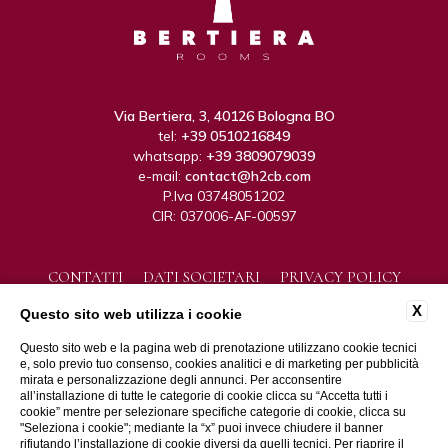
Via Bertiera, 3, 40126 Bologna BO
tel:
+39 0510216849
whatsapp:
+39 3809079039
e-mail:
contact@h2cb.com
P.Iva 03748051202
CIR: 037006-AF-00597
CONTATTI
DATI SOCIETARI
PRIVACY POLICY
COOKIE POLICY
ACCESSIBILITÀ
X
Questo sito web utilizza i cookie
Questo sito web e la pagina web di prenotazione utilizzano cookie tecnici
e, solo previo tuo consenso, cookies analitici e di marketing per pubblicità
mirata e personalizzazione degli annunci. Per acconsentire
all’installazione di tutte le categorie di cookie clicca su “Accetta tutti i
cookie” mentre per selezionare specifiche categorie di cookie, clicca su
"Seleziona i cookie"; mediante la “x” puoi invece chiudere il banner
rifiutando l’installazione di cookie diversi da quelli tecnici. Per riaprire il
WEBSITE BY BLASTNESS