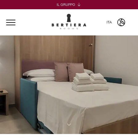
IL GRUPPO
H2CB
ACQUADERNI ROOMS
ITA
051 BOUTIQUE
051 ROOMS & BREAKFAST
ITA
COSMOPOLITAN CENTRAL ROOMS
ENG
BERTIERA ROOMS