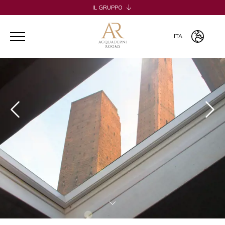
IL GRUPPO
H2CB
ACQUADERNI ROOMS
ITA
051 BOUTIQUE
051 ROOMS & BREAKFAST
ITA
COSMOPOLITAN CENTRAL ROOMS
ENG
BERTIERA ROOMS