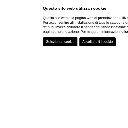
Questo sito web utilizza i cookie
Questo sito web e la pagina web di prenotazione utilizz
Per acconsentire all’installazione di tutte le categorie 
“x” puoi invece chiudere il banner rifiutando l’installazi
pagina di prenotazione. Per maggiori informazioni
clic
Home
Camere
Camera Due Torri
CAMERA DUE TOR