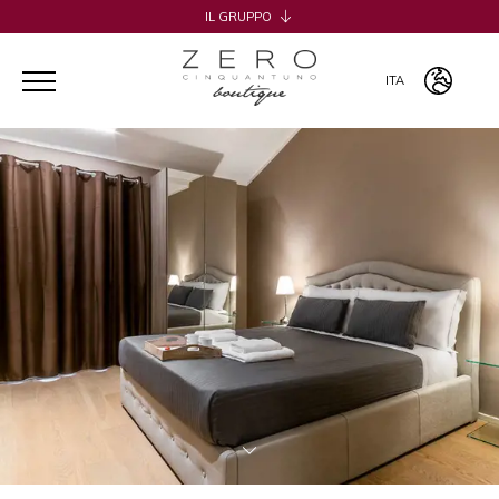
IL GRUPPO
H2CB
ACQUADERNI ROOMS
ITA
051 BOUTIQUE
051 ROOMS & BREAKFAST
ITA
COSMOPOLITAN CENTRAL ROOMS
ENG
BERTIERA ROOMS